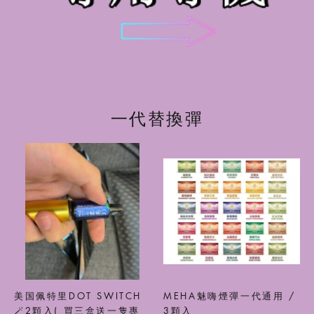
一代替換彈
美国佩特里DOT SWITCH
MEHA魅嗨煙彈一代通用 /
🪄2顆入( 買三盒送一隻專
3顆入