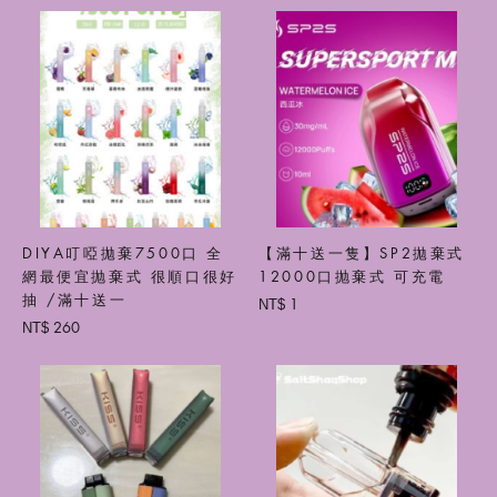
DIYA叮啞拋棄7500口 全
【滿十送一隻】SP2拋棄式
網最便宜抛棄式 很順口很好
12000口抛棄式 可充電
抽 /滿十送一
1
NT$
260
NT$