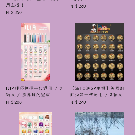
用主機 )
260
NT$
350
NT$
ILIA哩啞煙彈一代通用 / 3
【滿10送SP主機】美國廚
顆入 / 濃厚度的冠軍
師煙彈一代通用 / 3顆入
280
240
NT$
NT$