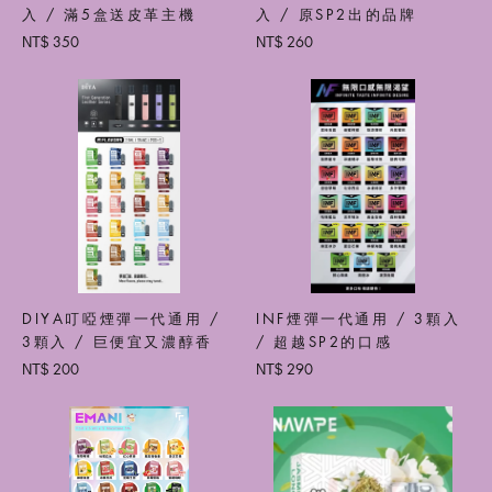
入 / 滿5盒送皮革主機
入 / 原SP2出的品牌
350
260
NT$
NT$
DIYA叮啞煙彈一代通用 /
INF煙彈一代通用 / 3顆入
3顆入 / 巨便宜又濃醇香
/ 超越SP2的口感
200
290
NT$
NT$