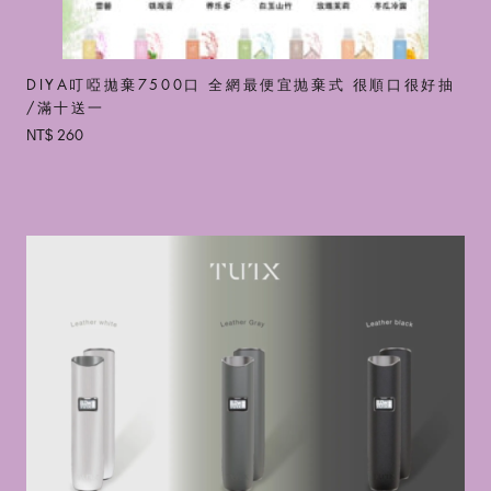
DIYA叮啞拋棄7500口 全網最便宜抛棄式 很順口很好抽
/滿十送一
260
NT$