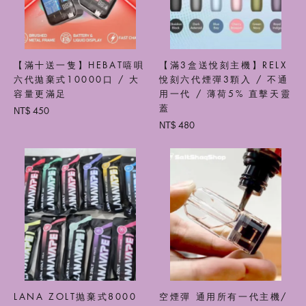
【滿十送一隻】HEBAT嘻唄
【滿3盒送悅刻主機】RELX
六代拋棄式10000口 / 大
悅刻六代煙彈3顆入 / 不通
容量更滿足
用一代 / 薄荷5% 直擊天靈
蓋
450
NT$
480
NT$
LANA ZOLT抛棄式8000
空煙彈 通用所有一代主機/