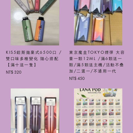
KIS5鎧斯拋棄式6500口 /
東京魔盒TOKYO煙彈 大容
雙口味多種變化 隨心搭配
量一顆12ML /滿6顆送一
【滿十送一隻】
顆/滿5顆送主機/活動不叠
加/二選一/不通用一代
320
NT$
450
NT$