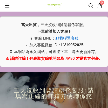
0
當天出貨
，三天沒收到貨請聯係客服。
下單前請加入客服⬇
📱 客服 LINE：
點我聯繫客服
📱 加入客服微信 ID：
LV19952025
🛒 本網站為永久網站，可直接下單，每天更新庫存。
經典口味永不過時最好抽的
煙彈界最涼品牌抽一次就會
⚠️ 謹防詐騙！包裹取貨編號開頭為 7M80 才是官方包裹。
抛棄式
愛上
LANA抛棄式8000口
LANA煙彈 滿十盒
滿十隻送一隻
送SP主機
三天沒收到貨請聯係客服↑請
填寫正確的郵箱方便聯係您
去菜單看看
去菜單看看
嘀