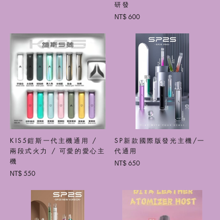
研發
600
NT$
KIS5鎧斯一代主機通用 /
SP新款國際版發光主機/一
兩段式火力 / 可愛的愛心主
代通用
機
650
NT$
550
NT$