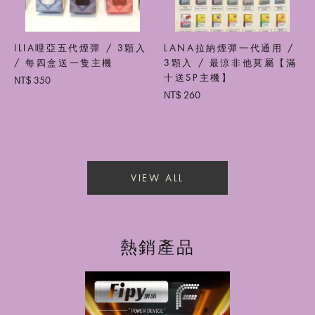
ILIA哩亞五代煙彈 / 3顆入
LANA拉納煙彈一代通用 /
/ 每四盒送一隻主機
3顆入 / 最涼非他莫屬【滿
十送SP主機】
350
NT$
260
NT$
VIEW ALL
熱銷產品