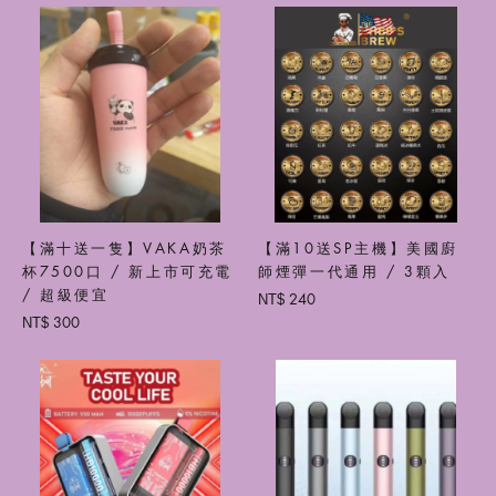
【滿十送一隻】VAKA奶茶
【滿10送SP主機】美國廚
杯7500口 / 新上市可充電
師煙彈一代通用 / 3顆入
/ 超級便宜
240
NT$
300
NT$