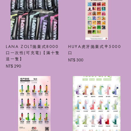
LANA ZOLT抛棄式8000
HUYA虎牙抛棄式🍭5000
口一次性(可充電)【滿十隻
口
送一隻】
300
NT$
290
NT$