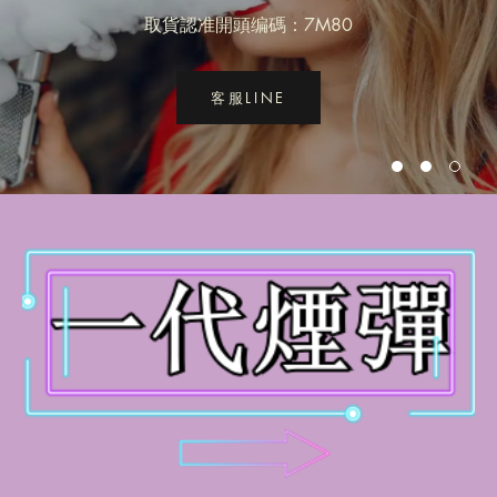
取貨認准開頭编碼：7M80
客服LINE