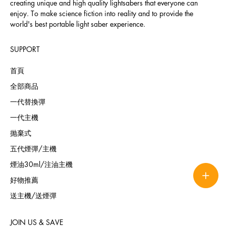
creating unique and high quality lightsabers that everyone can
enjoy. To make science fiction into reality and to provide the
world's best portable light saber experience.
SUPPORT
首頁
全部商品
一代替換彈
一代主機
抛棄式
五代煙彈/主機
煙油30ml/注油主機
好物推薦
送主機/送煙彈
JOIN US & SAVE