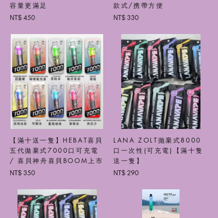
容量更滿足
款式/携帶方便
450
330
NT$
NT$
【滿十送一隻】HEBAT喜貝
LANA ZOLT抛棄式8000
五代拋棄式7000口可充電
口一次性(可充電)【滿十隻
/ 喜貝神舟喜貝BOOM上市
送一隻】
350
290
NT$
NT$