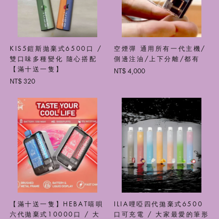
KIS5鎧斯拋棄式6500口 /
空煙彈 通用所有一代主機/
雙口味多種變化 隨心搭配
側邊注油/上下分離/都有
【滿十送一隻】
4,000
NT$
320
NT$
【滿十送一隻】HEBAT嘻唄
ILIA哩啞四代拋棄式6500
六代拋棄式10000口 / 大
口可充電 / 大家最愛的筆形