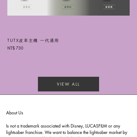
TUTX皮革主機 一代通用
730
NT$
VIEW ALL
About Us
Is not a trademark associated with Disney, LUCASFILM or any
lightsaber franchise. We want to balance the lightsaber market by