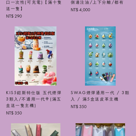
口一次性(可充電)【滿十隻
側邊注油/上下分離/都有
送一隻】
4,000
NT$
290
NT$
KIS5鎧斯特仕版 五代煙彈
SWAG煙彈通用一代 / 3顆
3顆入/不通用一代🍭(滿五
入 / 滿5盒送皮革主機
盒送一隻主機)
350
NT$
350
NT$