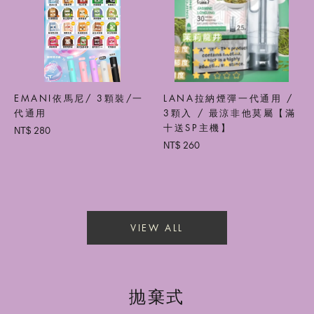
EMANI依馬尼/ 3顆裝/一
LANA拉納煙彈一代通用 /
代通用
3顆入 / 最涼非他莫屬【滿
十送SP主機】
280
NT$
260
NT$
VIEW ALL
抛棄式